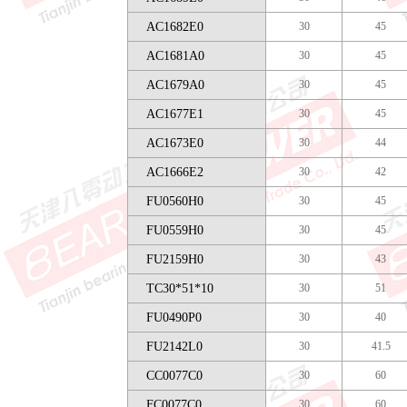
AC1682E0
30
45
AC1681A0
30
45
AC1679A0
30
45
AC1677E1
30
45
AC1673E0
30
44
AC1666E2
30
42
FU0560H0
30
45
FU0559H0
30
45
FU2159H0
30
43
TC30*51*10
30
51
FU0490P0
30
40
FU2142L0
30
41.5
CC0077C0
30
60
FC0077C0
30
60