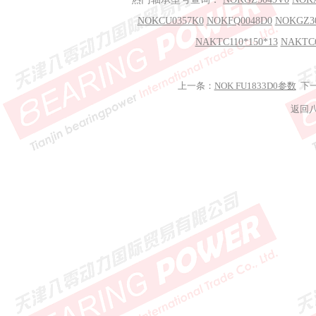
NOKCU0357K0
NOKFQ0048D0
NOKGZ3
NAKTC110*150*13
NAKTC6
上一条：
NOK FU1833D0参数
下
返回