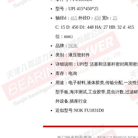
型号：UPI 415*450*25
轴径d：
415
外径D：
450
宽b：
25
C: 15 D: 450 D1: 448 HA: 27 HB: 32 d: 415
位：mm）
品牌：
NOK
类别：液压密封件
详细说明：UPI型 活塞和活塞杆密封两用密
库存：电询
用途：电子材料,液体胶类,传输分配,一次性
型手板,海洋测试,工业胶带,昆虫计数,过滤材
外设备,插座行业
近似型号:NOK FU1831D0
热门轴承型号查询：
NOKGZ3049V0
NOKA