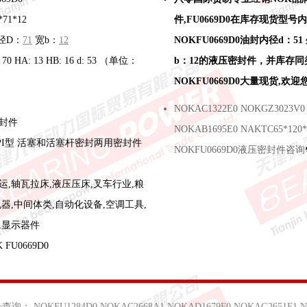
71*12
件,FU0669D0在库存现货型号
径D：
71
宽b：
12
NOKFU0669D0油封内径d：51
1: 70 HA: 13 HB: 16 d: 53 （单位：
b：12的液压密封件，并库存
NOKFU0669D0大量现货,欢
NOKAC1322E0 NOKGZ3023V0
封件
NOKAB1695E0 NAKTC65*120*
PI型 活塞和活塞杆密封两用密封件
NOKFU0669D0液压密封件咨询
运,轴瓦拉床,液压压床,叉车行业,粮
器,中间体类,自动化设备,空调工具,
,显示器件
FU0669D0
号查询：
NOKFU1284D0
NOKAC2668A1
NOKAD1679F0
NOKAG2651F1
N