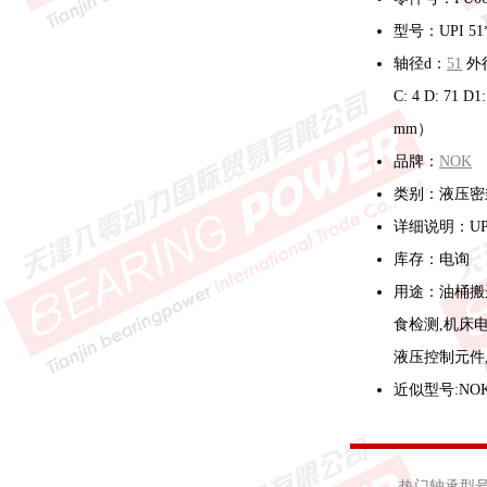
型号：UPI 51*
轴径d：
51
外
C: 4 D: 71 D
mm）
品牌：
NOK
类别：液压密
详细说明：U
库存：电询
用途：油桶搬
食检测,机床电
液压控制元件
近似型号:NOK 
热门轴承型