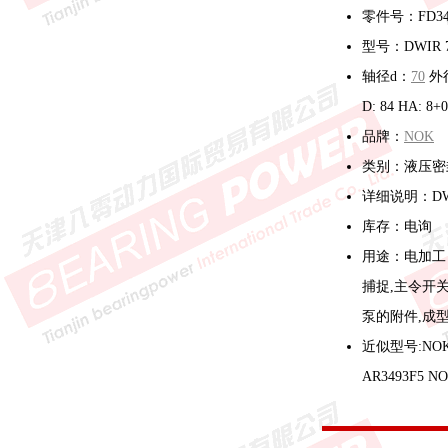
零件号：FD34
型号：DWIR 70
轴径d：
70
外
D: 84 HA: 8
品牌：
NOK
类别：液压密
详细说明：D
库存：电询
用途：电加工
捕捉,主令开关
泵的附件,成
近似型号:NOK F
AR3493F5 NO