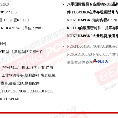
93K0
八零国际贸易专业经销NOK品
*84*11.3
件,FD3493K0在库存现货型号
径D：
84
宽b：
11.3
NOKFD3493K0油封内径d：70
+0.6 +0.4 d: 84 （单位：mm）
b：11.3的液压密封件，并库
NOKFD3493K0大量现货,欢
封件
NOKFD2041A0 NOKAC2085A0
WIR型 往复运动防尘密封件
NOKAD1033A3 NAKTC55*78*
液压密封件咨询
（特种加工）机床,顶尖行业,昆虫
,工业软管接头,染料颜料,凿岩机械,
型模具,诊断试纸,勘察配件
D3493I0 NOK FD3493K0 NOK
K FD3493A0