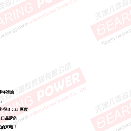
牌标准油
内，
 外径D：25 厚度
进口品牌的
迎您的来电！