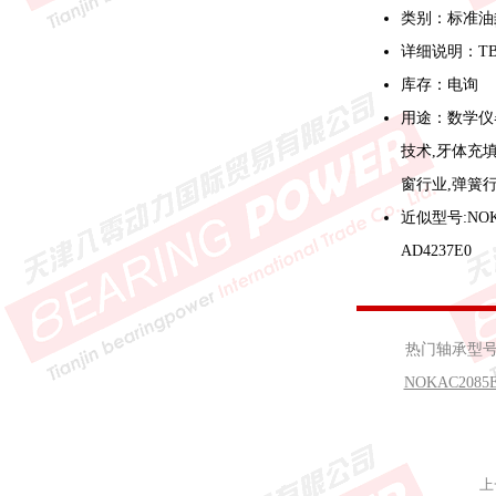
类别：标准油
详细说明：T
库存：电询
用途：数学仪
技术,牙体充填
窗行业,弹簧
近似型号:NOK A
AD4237E0
热门轴承型
NOKAC2085
上