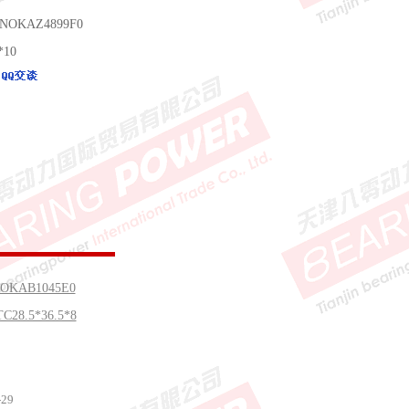
 NOKAZ4899F0
*10
OKAB1045E0
C28.5*36.5*8
29