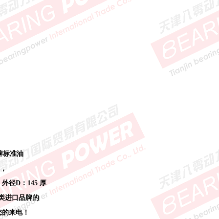
牌标准油
内，
 外径D：145 厚
同类进口品牌的
迎您的来电！