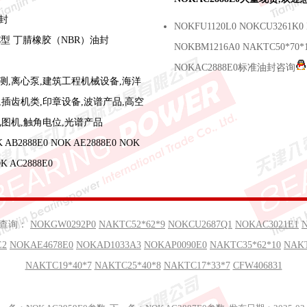
封
NOKFU1120L0 NOKCU3261K0 
型 丁腈橡胶（NBR）油封
NOKBM1216A0 NAKTC50*70*
NOKAC2888E0标准油封咨询
测,离心泵,建筑工程机械设备,海洋
,插齿机类,印章设备,波谱产品,高空
电图机,触角电位,光谱产品
B2888E0 NOK AE2888E0 NOK
K AC2888E0
号查询：
NOKGW0292P0
NAKTC52*62*9
NOKCU2687Q1
NOKAC3021E1
E2
NOKAE4678E0
NOKAD1033A3
NOKAP0090E0
NAKTC35*62*10
NAKT
NAKTC19*40*7
NAKTC25*40*8
NAKTC17*33*7
CFW406831