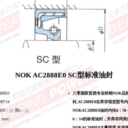
NOK AC2888E0 SC型标准油封
88E0
八零国际贸易专业经销NOK品
0*14
封,AC2888E0在库存现货型号
径D：
80
宽b：
14
NOKAC2888E0油封内径d：50
位：mm）
b：14的标准油封，并库存同
NOKAC2888E0大量现货,欢