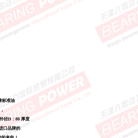
牌标准油
内，
 外径D：80 厚度
类进口品牌的
迎您的来电！