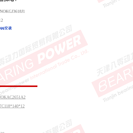
NOKGJ3618J1
12
NOKAC2651A2
C118*140*12