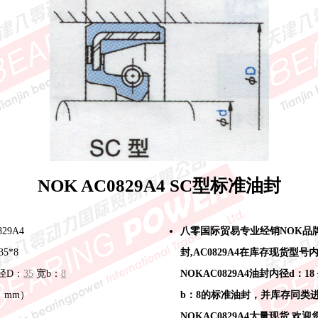
NOK AC0829A4 SC型标准油封
29A4
八零国际贸易专业经销NOK品
35*8
封,AC0829A4在库存现货型号
径D：
35
宽b：
8
NOKAC0829A4油封内径d：18
位：mm）
b：8的标准油封，并库存同类
NOKAC0829A4大量现货,欢