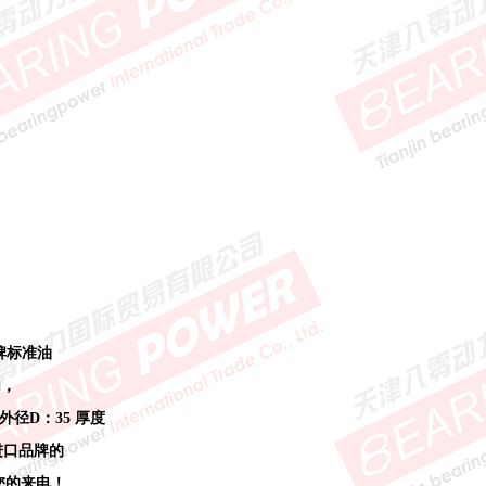
牌标准油
内，
 外径D：35 厚度
进口品牌的
迎您的来电！