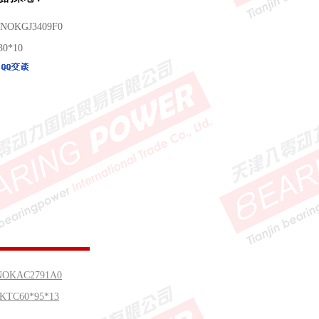
NOKGJ3409F0
30*10
NOKAC2791A0
KTC60*95*13