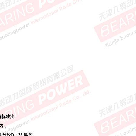
牌标准油
号内，
0 外径D：75 厚度